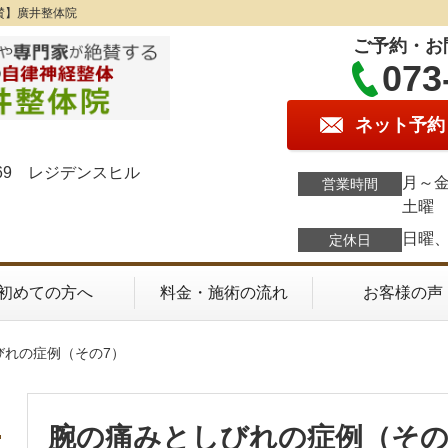
賛】廣井整体院
ご予約・お
073
ネット予約
69 レジデンスヒル
月～金
営業時間
土曜 
日曜
定休日
初めての方へ
料金・施術の流れ
お客様の声
びれの症例（その7）
腕の痛みとしびれの症例（その