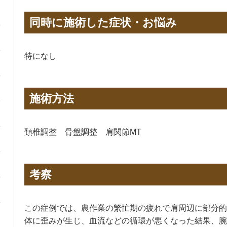
同時に施術した症状・お悩み
特になし
施術方法
頚椎調整 骨盤調整 肩関節MT
考察
この症例では、農作業の繁忙期の疲れで肩周辺に部分的
体に歪みが生じ、血流などの循環が悪くなった結果、腕