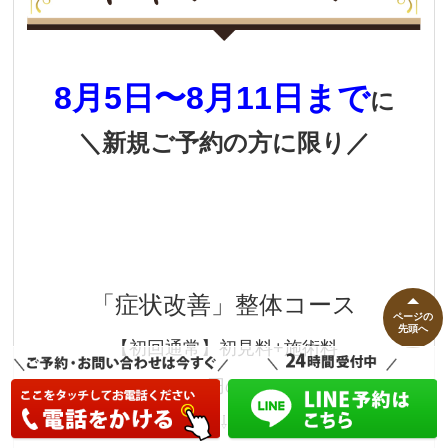
8月5
日〜8月11
日まで
に
＼新規ご予約の方に限り／
「症状改善」整体コース
ページの
先頭へ
【初回通常】
初見料+施術料
11,000円のところ
⇩⇩⇩