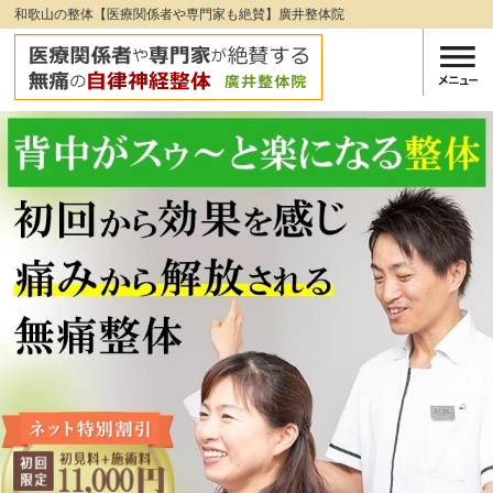
和歌山の整体【医療関係者や専門家も絶賛】廣井整体院