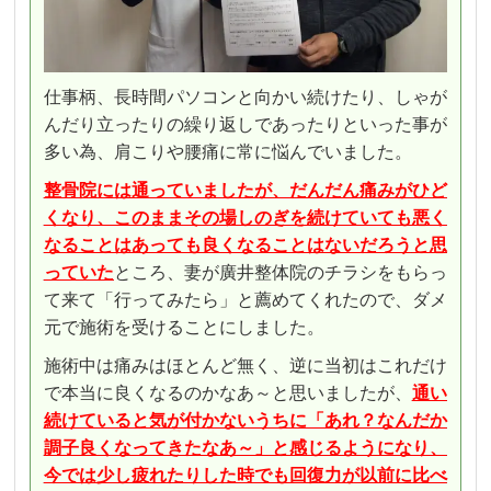
仕事柄、長時間パソコンと向かい続けたり、しゃが
んだり立ったりの繰り返しであったりといった事が
多い為、肩こりや腰痛に常に悩んでいました。
整骨院には通っていましたが、だんだん痛みがひど
くなり、このままその場しのぎを続けていても悪く
なることはあっても良くなることはないだろう
と思
っていた
ところ、妻が廣井整体院のチラシをもらっ
て来て「行ってみたら」と薦めてくれたので、ダメ
元で施術を受けることにしました。
施術中は痛みはほとんど無く、逆に当初はこれだけ
で本当に良くなるのかなあ～と思いましたが、
通い
続けていると気が付かないうちに「あれ？なんだか
調子良くなってきたなあ～」と感じるようになり、
今では少し疲れたりした時でも回復力が以前に比べ