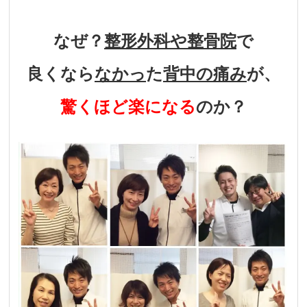
なぜ？
整形外科や整骨院
で
良くなら
なかっ
た
背中の痛み
が、
驚くほど楽になる
のか？