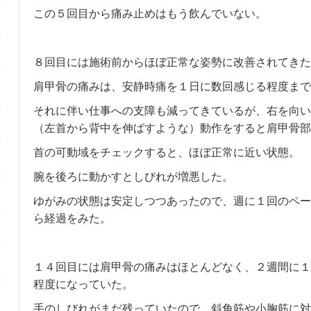
この５回目から痛み止めはもう飲んでいない。
８回目には施術前からほぼ正常な姿勢に改善されてきた
肩甲骨の痛みは、安静時痛を１日に数回感じる程度まで
それに伴い仕事への支障も減ってきているが、右を向い
（左首から背中を伸ばすような）動作をすると肩甲骨部
首の可動域をチェックすると、ほぼ正常に近い状態。
腕を後ろに動かすとしびれが増悪した。
ゆがみの状態は安定しつつあったので、週に１回のペー
ら経過をみた。
１４回目には肩甲骨の痛みはほとんどなく、２週間に１
程度になっていた。
手のしびれがまだ残っていたので、斜角筋や小胸筋に対