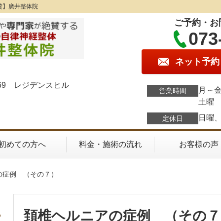
賛】廣井整体院
ご予約・お
073
ネット予約
69 レジデンスヒル
月～金
営業時間
土曜 
日曜
定休日
初めての方へ
料金・施術の流れ
お客様の声
の症例 （その７）
頚椎ヘルニアの症例 （その７