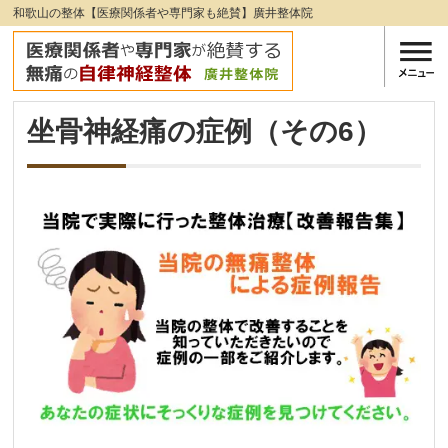
和歌山の整体【医療関係者や専門家も絶賛】廣井整体院
坐骨神経痛の症例（その6）