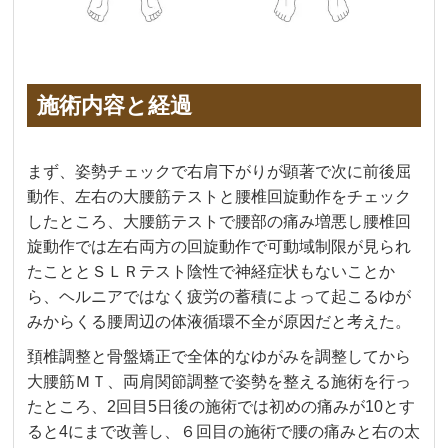
施術内容と経過
まず、姿勢チェックで右肩下がりが顕著で次に前後屈
動作、左右の大腰筋テストと腰椎回旋動作をチェック
したところ、大腰筋テストで腰部の痛み増悪し腰椎回
旋動作では左右両方の回旋動作で可動域制限が見られ
たこととＳＬＲテスト陰性で神経症状もないことか
ら、ヘルニアではなく疲労の蓄積によって起こるゆが
みからくる腰周辺の体液循環不全が原因だと考えた。
頚椎調整と骨盤矯正で全体的なゆがみを調整してから
大腰筋ＭＴ、両肩関節調整で姿勢を整える施術を行っ
たところ、2回目5日後の施術では初めの痛みが10とす
ると4にまで改善し、６回目の施術で腰の痛みと右の太