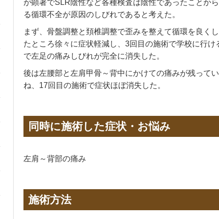
が顕著でSLR陰性など各種検査は陰性であったことか
る循環不全が原因のしびれであると考えた。
まず、骨盤調整と頚椎調整で歪みを整えて循環を良くし
たところ徐々に症状軽減し、3回目の施術で学校に行け
で左足の痛みしびれが完全に消失した。
後は左腰部と左肩甲骨～背中にかけての痛みが残ってい
ね、17回目の施術で症状ほぼ消失した。
同時に施術した症状・お悩み
左肩～背部の痛み
施術方法