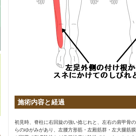
施術内容と経過
初見時、脊柱に右回旋の強い捻じれと、左右の肩甲骨の
らのゆがみがあり、左腰方形筋・左殿筋群・左大腿筋膜