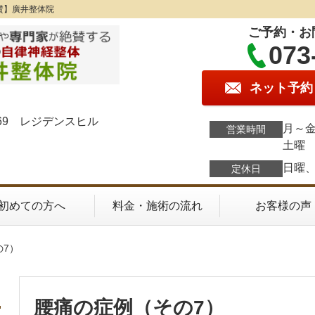
賛】廣井整体院
ご予約・お
073
ネット予約
69 レジデンスヒル
月～金
営業時間
土曜 
日曜
定休日
初めての方へ
料金・施術の流れ
お客様の声
の7）
腰痛の症例（その7）