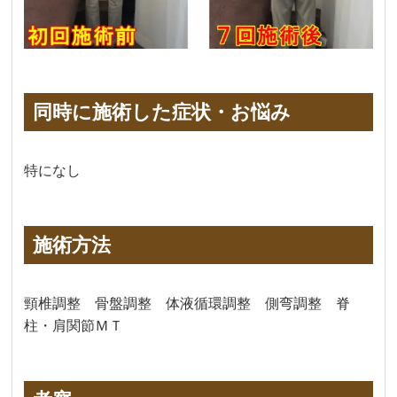
同時に施術した症状・お悩み
特になし
施術方法
頸椎調整 骨盤調整 体液循環調整 側弯調整 脊
柱・肩関節ＭＴ