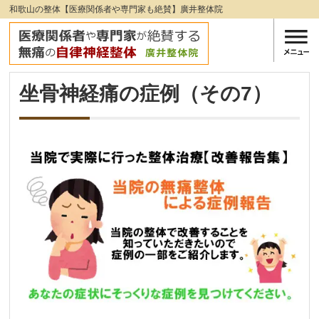
和歌山の整体【医療関係者や専門家も絶賛】廣井整体院
坐骨神経痛の症例（その7）