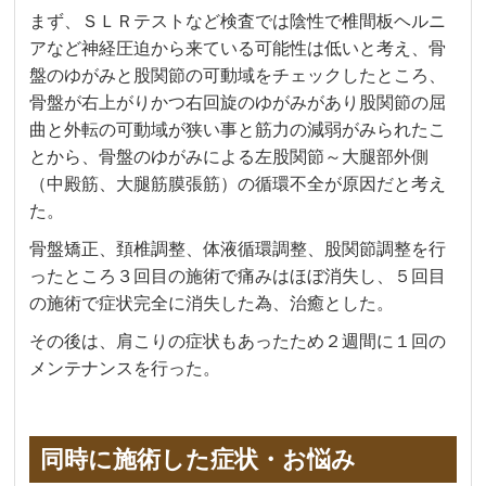
まず、ＳＬＲテストなど検査では陰性で椎間板ヘルニ
アなど神経圧迫から来ている可能性は低いと考え、骨
盤のゆがみと股関節の可動域をチェックしたところ、
骨盤が右上がりかつ右回旋のゆがみがあり股関節の屈
曲と外転の可動域が狭い事と筋力の減弱がみられたこ
とから、骨盤のゆがみによる左股関節～大腿部外側
（中殿筋、大腿筋膜張筋）の循環不全が原因だと考え
た。
骨盤矯正、頚椎調整、体液循環調整、股関節調整を行
ったところ３回目の施術で痛みはほぼ消失し、５回目
の施術で症状完全に消失した為、治癒とした。
その後は、肩こりの症状もあったため２週間に１回の
メンテナンスを行った。
同時に施術した症状・お悩み