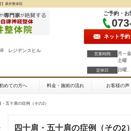
賛】廣井整体院
ご予約・お
073
ネット予約
69 レジデンスヒル
月～金
営業時間
土曜 
日曜
定休日
初めての方へ
料金・施術の流れ
お客様の声
肩・五十肩の症例（その2）
四十肩・五十肩の症例（その2