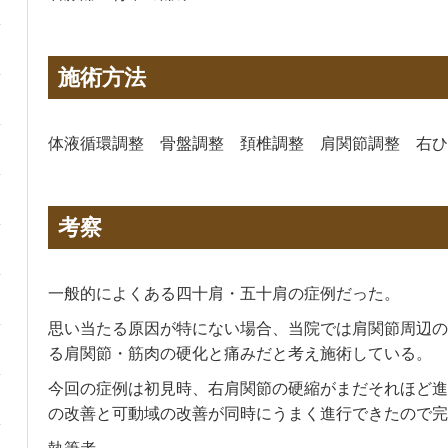
施術方法
体液循環調整 骨盤調整 頚椎調整 肩関節調整 右ひ
考察
一般的によくある四十肩・五十肩の症例だった。
思い当たる原因が特にない場合、当院では肩関節周辺の
る肩関節・筋肉の硬化と痛みだと考え施術している。
今回の症例は初見時、右肩関節の硬縮がまだそれほど進
の改善と可動域の改善が同時にうまく進行できたので完