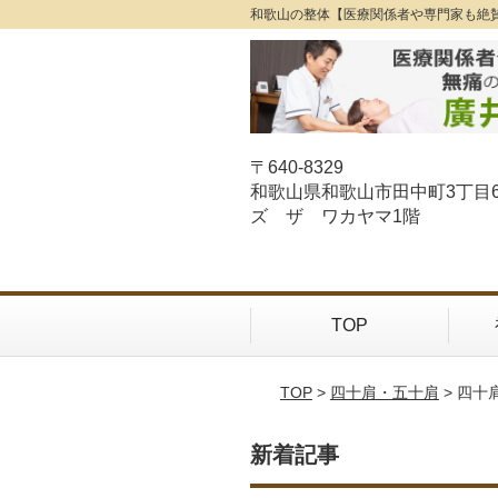
和歌山の整体【医療関係者や専門家も絶
〒640-8329
和歌山県和歌山市田中町3丁目
ズ ザ ワカヤマ1階
TOP
TOP
>
四十肩・五十肩
> 四十
新着記事