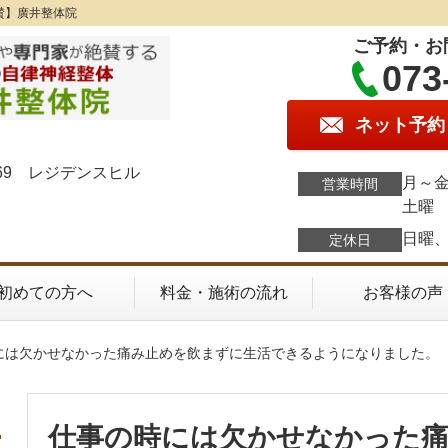
賛】廣井整体院
ご予約・お
073
ネット予約
69 レジデンスヒル
月～金
営業時間
土曜 
日曜
定休日
初めての方へ
料金・施術の流れ
お客様の声
時には欠かせなかった痛み止めを飲まずに生活できるようになりました。
仕事の時には欠かせなかった