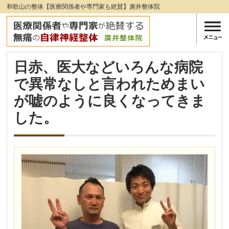
和歌山の整体【医療関係者や専門家も絶賛】廣井整体院
日赤、医大などいろんな病院
で異常なしと言われためまい
が嘘のように良くなってきま
した。