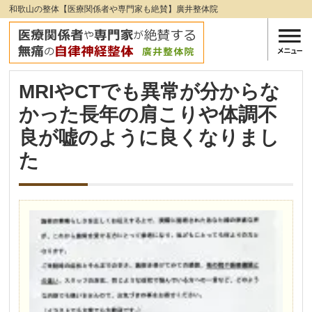
和歌山の整体【医療関係者や専門家も絶賛】廣井整体院
MRIやCTでも異常が分からな
かった長年の肩こりや体調不
良が嘘のように良くなりまし
た